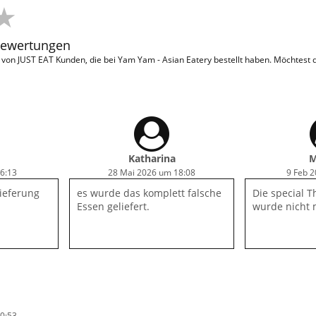
Bewertungen
on JUST EAT Kunden, die bei Yam Yam - Asian Eatery bestellt haben. Möchtest
Katharina
M
16:13
28 Mai 2026 um 18:08
9 Feb 
lieferung
es wurde das komplett falsche
Die special T
Essen geliefert.
wurde nicht m
0:53